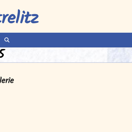
elitz
5
erie