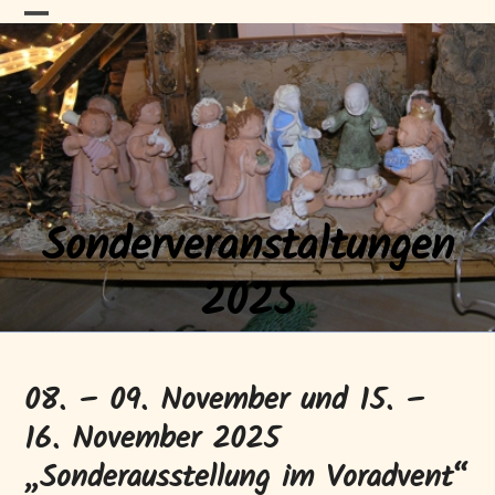
Skip
HAFENGALERIE
Open
Close
to
content
mobile
mobile
menu
menu
Neustrelitz
Sonderveranstaltungen
2025
08. – 09. November und 15. –
16. November 2025
„Sonderausstellung im Voradvent“