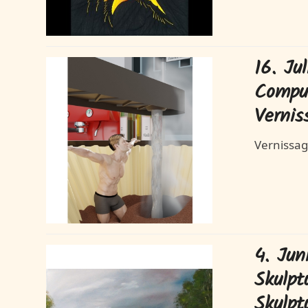
16. Ju
Comput
Vernis
Vernissag
4. Jun
Skulpt
Skulpt