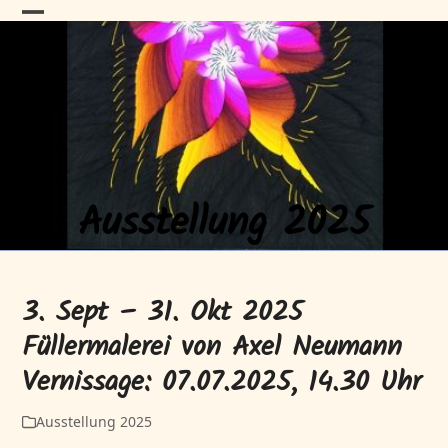
Skip
HAFENGALERIE
Open
Close
to
content
mobile
mobile
menu
menu
Neustrelitz
Ausstellung 2025
3. Sept – 31. Okt 2025
Füllermalerei von Axel Neumann
Vernissage: 07.07.2025, 14.30 Uhr
Ausstellung 2025