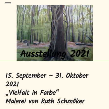
Skip
HAFENGALERIE
Open
Close
to
content
mobile
mobile
menu
menu
Neustrelitz
Ausstellung 2021
15. September – 31. Oktober
2021
„Vielfalt in Farbe“
Malerei von Ruth Schmöker