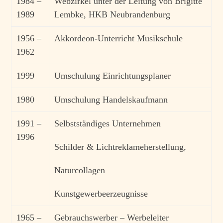
1984 –
Webzirkel unter der Leitung von Brigitte
1989
Lembke, HKB Neubrandenburg
1956 –
Akkordeon-Unterricht Musikschule
1962
1999
Umschulung Einrichtungsplaner
1980
Umschulung Handelskaufmann
1991 –
Selbstständiges Unternehmen
1996
S
childer
&
L
ichtreklameherstellung
,
N
aturcollagen
Kunstgewerbeerzeugnisse
1965 –
Gebrauchswerber – Werbeleiter